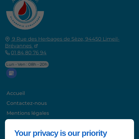
9 Rue des Herbages de Sèze,
94450
Limeil-
Brévannes
01 84 80 76 94
Lun - Ven : 08h - 20h
Accueil
Contactez-nous
Mentions légales
Plan du site
Your privacy is our priority